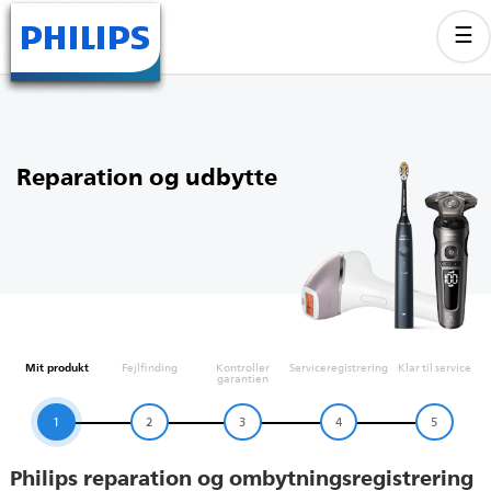
Reparation og udbytte
Mit produkt
Fejlfinding
Kontroller
Serviceregistrering
Klar til service
garantien
1
2
3
4
5
Philips reparation og ombytningsregistrering